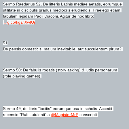
Sermo Raedarius 52, De litteris Latinis mediae aetatis, eorumque 
utilitate in discipulis gradus mediocris erudiendis. Praelego etiam 
fabulam lepidam Paoli Diaconi. Agitur de hoc libro:
g.co/kgs/iXwtUj
https://
51
De pensis domesticis: malum inevitabile, aut succulentum pirum? 
Sermo 50: De fabulis rogatis (story asking) & ludis personarum 
(role playing games).
Sermo 49, de libris "tacitis" eorumque usu in scholis. Accedit 
recensio "Rufi Lutulenti" a
@MagisterMrP
 conscripti.