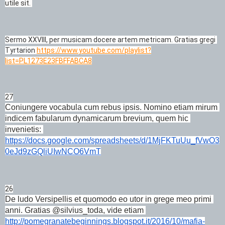
utile sit. 
Sermo XXVIII, per musicam docere artem metricam. Gratias gregi 
Tyrtarion 
https://www.youtube.com/playlist?
list=PL1273E23FBFFABCA8
27
Coniungere vocabula cum rebus ipsis. Nomino etiam mirum 
indicem fabularum dynamicarum brevium, quem hic 
invenietis: 
https://docs.google.com/spreadsheets/d/1MjFKTuUu_fVwO3
0eJd9zGQliUIwNCO6VmT
26
De ludo Versipellis et quomodo eo utor in grege meo primi 
anni. Gratias @silvius_toda, vide etiam 
http://pomegranatebeginnings.blogspot.it/2016/10/mafia-