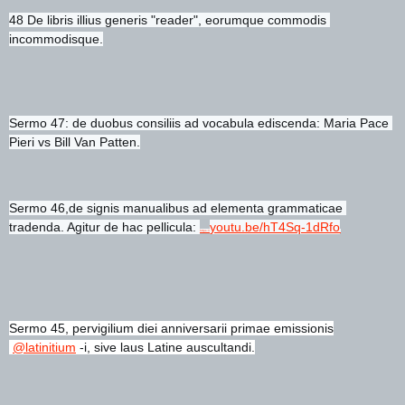
48 De libris illius generis "reader", eorumque commodis 
incommodisque.
Sermo 47: de duobus consiliis ad vocabula ediscenda: Maria Pace 
Pieri vs Bill Van Patten.
Sermo 46,de signis manualibus ad elementa grammaticae 
tradenda. Agitur de hac pellicula:
youtu.be/hT4Sq-1dRfo
https://
Sermo 45, pervigilium diei anniversarii primae emissionis
@latinitium
 -i, sive laus Latine auscultandi.