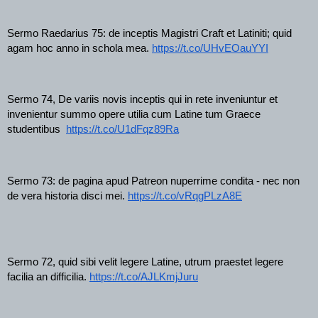
Sermo Raedarius 75: de inceptis Magistri Craft et Latiniti; quid 
agam hoc anno in schola mea. 
https://t.co/UHvEOauYYI
Sermo 74, De variis novis inceptis qui in rete inveniuntur et 
invenientur summo opere utilia cum Latine tum Graece 
studentibus  
https://t.co/U1dFqz89Ra
Sermo 73: de pagina apud Patreon nuperrime condita - nec non 
de vera historia disci mei. 
https://t.co/vRqgPLzA8E
Sermo 72, quid sibi velit legere Latine, utrum praestet legere 
facilia an difficilia. 
https://t.co/AJLKmjJuru