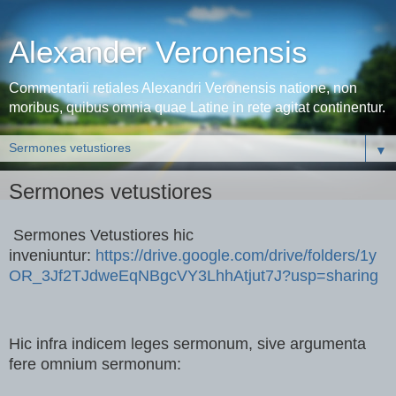
Alexander Veronensis
Commentarii retiales Alexandri Veronensis natione, non
moribus, quibus omnia quae Latine in rete agitat continentur.
▼
Sermones vetustiores
Sermones Vetustiores hic
inveniuntur:
https://drive.google.com/drive/folders/1y
OR_3Jf2TJdweEqNBgcVY3LhhAtjut7J?usp=sharing
Hic infra indicem leges sermonum, sive argumenta
fere omnium sermonum: