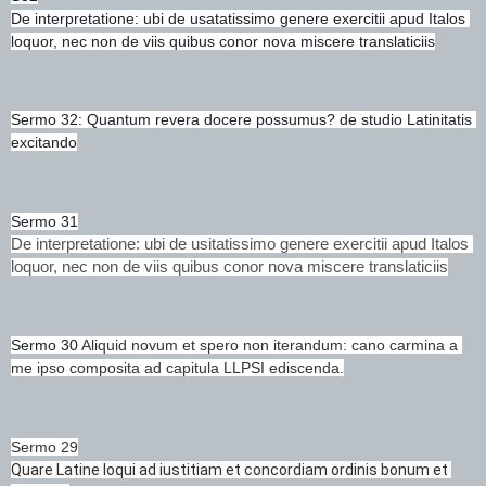
De interpretatione: ubi de usatatissimo genere exercitii apud Italos 
loquor, nec non de viis quibus conor nova miscere translaticiis
Sermo 32: Quantum revera docere possumus? de studio Latinitatis 
excitando
Sermo 31
De interpretatione: ubi de usitatissimo genere exercitii apud Italos 
loquor, nec non de viis quibus conor nova miscere translaticiis
Sermo 30 
Aliquid novum et spero non iterandum: cano carmina a 
me ipso composita ad capitula LLPSI ediscenda.
Sermo 29
Quare Latine loqui ad iustitiam et concordiam ordinis bonum et 