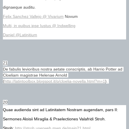
dignaeque auditu.
Felix Sanchez Vallejo @ Vivarium
 Novum
Multi, in quibus ipse Iustus @ Indwelling
Daniel @Latinitium
21
De fabulis levioribus nostra aetate conscriptis, ab Harrio Potter ad 
Cloeliam magistrae Helenae Arnold 
(
http://latintoolbox.blogspot.it/p/cloelia-novella.html?m=1
). 
20
Quae audienda sint ad Latinitatem Nostram augendam, pars II: 
Sermones Aloisii Miraglia & Praelectiones Valafridi Stroh.
Stroh: 
http://stroh.userweb.mwn.de/main21.html