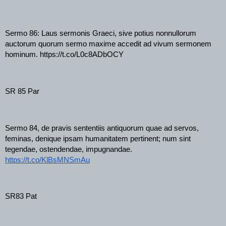
Sermo 86: Laus sermonis Graeci, sive potius nonnullorum 
auctorum quorum sermo maxime accedit ad vivum sermonem 
hominum. https://t.co/L0c8ADbOCY
SR 85 Par
Sermo 84, de pravis sententiis antiquorum quae ad servos, 
feminas, denique ipsam humanitatem pertinent; num sint 
tegendae, ostendendae, impugnandae.
https://t.co/KlBsMNSmAu
SR83 Pat