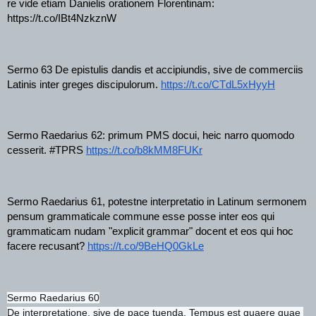
re vide etiam Danielis orationem Florentinam: 
https://t.co/IBt4NzkznW
Sermo 63 De epistulis dandis et accipiundis, sive de commerciis 
Latinis inter greges discipulorum. 
https://t.co/CTdL5xHyyH
Sermo Raedarius 62: primum PMS docui, heic narro quomodo 
cesserit. #TPRS 
https://t.co/b8kMM8FUKr
Sermo Raedarius 61, potestne interpretatio in Latinum sermonem 
pensum grammaticale commune esse posse inter eos qui 
grammaticam nudam "explicit grammar" docent et eos qui hoc 
facere recusant? 
https://t.co/9BeHQ0GkLe
Sermo Raedarius 60
De interpretatione, sive de pace tuenda. Tempus est quaere quae 