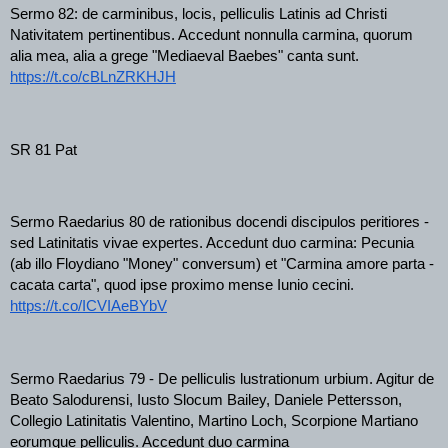
Sermo 82: de carminibus, locis, pelliculis Latinis ad Christi 
Nativitatem pertinentibus. Accedunt nonnulla carmina, quorum 
alia mea, alia a grege "Mediaeval Baebes" canta sunt.
https://t.co/cBLnZRKHJH
SR 81 Pat
Sermo Raedarius 80 de rationibus docendi discipulos peritiores - 
sed Latinitatis vivae expertes. Accedunt duo carmina: Pecunia 
(ab illo Floydiano "Money" conversum) et "Carmina amore parta - 
cacata carta", quod ipse proximo mense Iunio cecini. 
https://t.co/ICVIAeBYbV
Sermo Raedarius 79 - De pelliculis lustrationum urbium. Agitur de 
Beato Salodurensi, Iusto Slocum Bailey, Daniele Pettersson, 
Collegio Latinitatis Valentino, Martino Loch, Scorpione Martiano 
eorumque pelliculis. Accedunt duo carmina 