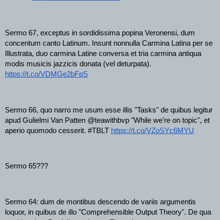
Sermo 67, exceptus in sordidissima popina Veronensi, dum 
concentum canto Latinum. Insunt nonnulla Carmina Latina per se 
Illustrata, duo carmina Latine conversa et tria carmina antiqua 
modis musicis jazzicis donata (vel deturpata).
https://t.co/VDMGe2bFpS
Sermo 66, quo narro me usum esse illis "Tasks" de quibus legitur 
apud Gulielmi Van Patten @teawithbvp "While we're on topic", et 
aperio quomodo cesserit. #TBLT 
https://t.co/VZoSYc6MYU
Sermo 65???
Sermo 64: dum de montibus descendo de variis argumentis 
loquor, in quibus de illo "Comprehensible Output Theory". De qua 