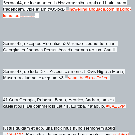
Sermo 44, de incantamentis Hogvartensibus aptis ad Latinitatem 
tradendam. Vide etiam @JSlocB
indwellinglanguage.com/making-
http://
lemonad
…
e-express-fluency-reflection-2/ 
Sermo 43, exceptus Florentiae & Veronae. Loquuntur etiam 
Georgius et Joannes Petrus. Accedit carmen tertium Catulli.
Sermo 42, de ludo Dixit. Accedit carmen c.t. Ovis Nigra a Maria, 
Musarum alumna, exceptum <3
youtu.be/5kn-oTe2enI
https://
41 Cum Georgio, Roberto, Beato, Henrico, Andrea, amicis 
caelestibus. De commerciis Latinis, Europa, natabulo.
#CAELVM
Iustus quidam et ego, una incidimus hunc sermonem apud
#CAELVM
. Pars altera huius sermonis brevi edetur apud
#QDPod