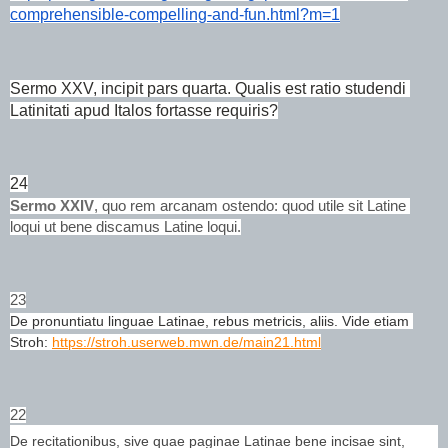
comprehensible-compelling-and-fun.html?m=1
Sermo XXV, incipit pars quarta. Qualis est ratio studendi 
Latinitati apud Italos fortasse requiris?
24
Sermo XXIV
, quo rem arcanam ostendo: quod utile sit Latine 
loqui ut bene discamus Latine loqui.
23
De pronuntiatu linguae Latinae, rebus metricis, aliis. Vide etiam 
Stroh: 
https://stroh.userweb.mwn.de/main21.html
22
De recitationibus, sive quae paginae Latinae bene incisae sint, 