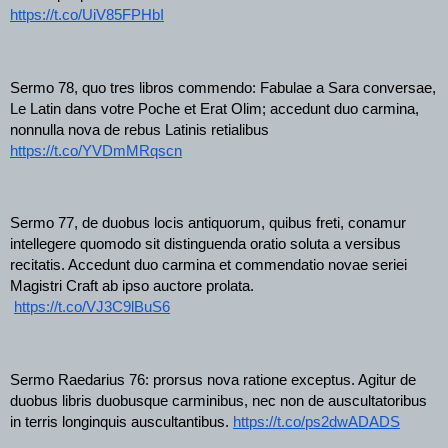
https://t.co/UiV85FPHbI
Sermo 78, quo tres libros commendo: Fabulae a Sara conversae, 
Le Latin dans votre Poche et Erat Olim; accedunt duo carmina, 
nonnulla nova de rebus Latinis retialibus 
https://t.co/YVDmMRqscn
Sermo 77, de duobus locis antiquorum, quibus freti, conamur 
intellegere quomodo sit distinguenda oratio soluta a versibus 
recitatis. Accedunt duo carmina et commendatio novae seriei 
Magistri Craft ab ipso auctore prolata.
https://t.co/VJ3C9lBuS6
Sermo Raedarius 76: prorsus nova ratione exceptus. Agitur de 
duobus libris duobusque carminibus, nec non de auscultatoribus 
in terris longinquis auscultantibus. 
https://t.co/ps2dwADADS