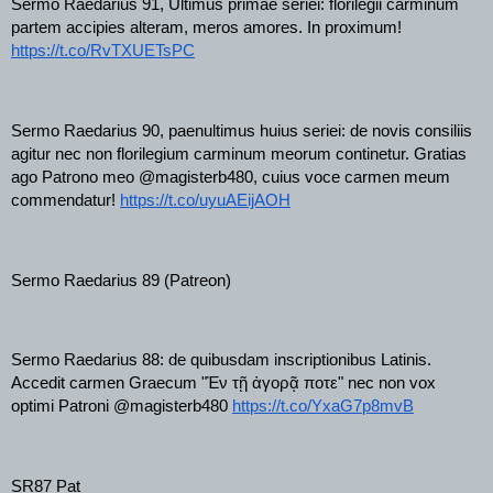
Sermo Raedarius 91, Ultimus primae seriei: florilegii carminum 
partem accipies alteram, meros amores. In proximum! 
https://t.co/RvTXUETsPC
Sermo Raedarius 90, paenultimus huius seriei: de novis consiliis 
agitur nec non florilegium carminum meorum continetur. Gratias 
ago Patrono meo @magisterb480, cuius voce carmen meum 
commendatur! 
https://t.co/uyuAEijAOH
Sermo Raedarius 89 (Patreon) 
Sermo Raedarius 88: de quibusdam inscriptionibus Latinis. 
Accedit carmen Graecum "Ἐν τῇ ἀγορᾷ ποτε" nec non vox 
optimi Patroni @magisterb480 
https://t.co/YxaG7p8mvB
SR87 Pat