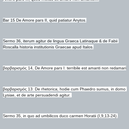
Bar 15 De Amore pars II, quid patiatur Anytos.
Sermo 36, iterum agitur de lingua Graeca Latinaque & de Fabii 
Roscalla historia institutionis Graecae apud Italos.
βαρβαρισμός 14, De Amore pars I: terribile est amanti non redamari
βαρβαρισμός 13: De rhetorica; hodie cum Phaedro sumus, in domo 
Lysiae, et de arte persuadendi agitur. 
Sermo 35, in quo ad umbilicos duco carmen Horatii (I,9,13-24).