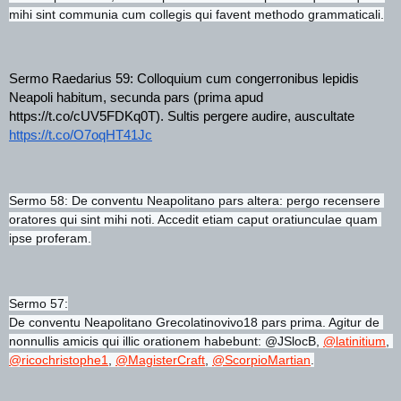
mihi sint communia cum collegis qui favent methodo grammaticali.
Sermo Raedarius 59: Colloquium cum congerronibus lepidis 
Neapoli habitum, secunda pars (prima apud 
https://t.co/cUV5FDKq0T). Sultis pergere audire, auscultate 
https://t.co/O7oqHT41Jc
Sermo 58: De conventu Neapolitano pars altera: pergo recensere 
oratores qui sint mihi noti. Accedit etiam caput oratiunculae quam 
ipse proferam.
Sermo 57:
De conventu Neapolitano Grecolatinovivo18 pars prima. Agitur de 
nonnullis amicis qui illic orationem habebunt: @JSlocB,
@latinitium
,
@ricochristophe1
,
@MagisterCraft
,
@ScorpioMartian
.