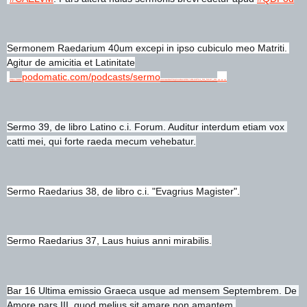
Sermonem Raedarium 40um excepi in ipso cubiculo meo Matriti. 
Agitur de amicitia et Latinitate
podomatic.com/podcasts/sermo
…
https://www.
nesraedarii/episodes/2017-08-24T14_59_59-07_00 
Sermo 39, de libro Latino c.i. Forum. Auditur interdum etiam vox 
catti mei, qui forte raeda mecum vehebatur.
Sermo Raedarius 38, de libro c.i. "Evagrius Magister".
Sermo Raedarius 37, Laus huius anni mirabilis.
Bar 16 
Ultima emissio Graeca usque ad mensem Septembrem. De 
Amore pars III, quod melius sit amare non amantem.