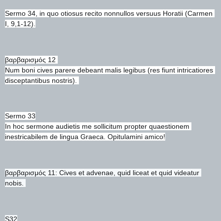
Sermo 34, in quo otiosus recito nonnullos versuus Horatii (Carmen 
I, 9,1-12).
βαρβαρισμός 12 
Num boni cives parere debeant malis legibus (res fiunt intricatiores 
disceptantibus nostris). 
Sermo 33
In hoc sermone audietis me sollicitum propter quaestionem 
inestricabilem de lingua Graeca. Opitulamini amico!
βαρβαρισμός 11: Cives et advenae, quid liceat et quid videatur 
nobis. 
S32