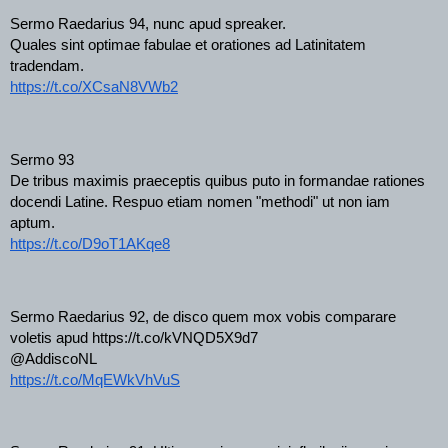
Sermo Raedarius 94, nunc apud spreaker.
Quales sint optimae fabulae et orationes ad Latinitatem 
tradendam.
https://t.co/XCsaN8VWb2
Sermo 93
De tribus maximis praeceptis quibus puto in formandae rationes 
docendi Latine. Respuo etiam nomen "methodi" ut non iam 
aptum.
https://t.co/D9oT1AKqe8
Sermo Raedarius 92, de disco quem mox vobis comparare 
voletis apud https://t.co/kVNQD5X9d7
@AddiscoNL
https://t.co/MqEWkVhVuS